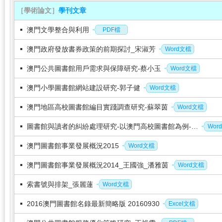
［學術論文］
學刊文章
澳門文學整合與利用
PDF檔
澳門政府發放書券政策的前期探討_宋淑芳
Word文檔
澳門公共圖書館用戶需求與保障研究-蔡小玉
Word文檔
澳門小學圖書館網站建設研究-郭子健
Word文檔
澳門地區高校圖書館編目實踐調查研究-蘇翠茵
Word文檔
圖書館與讀者的糾紛處理研究-以澳門高校圖書館為例-謝惠紗
Wor
澳門圖書館事業發展概況2015
Word文檔
澳門圖書館事業發展概況2014_王國強_潘雅茵
Word文檔
索書號與排架_張麗蓮
Word文檔
2016澳門圖書館名錄最新簡略版 20160930
Excel文檔