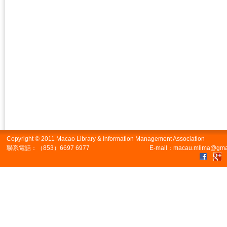
Copyright © 2011 Macao Library & Information Management Association
聯系電話：（853）6697 6977
E-mail：macau.mlima@gma