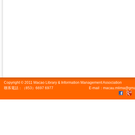
Copyright © 2011 Macao Library & Information Management Association
聯系電話：（853）6697 6977
E-mail：macau.mlima@gma