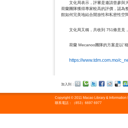
文化局表示，
評審是邀請曾參與
荷蘭團隊獲得專家較高的評價，
認為
館如何完美地結合開放性和私密性
空
文化局又稱，共收到 751條意
荷蘭 Mecanoo團隊的方案是以
https://www.tdm.com.mo/c_n
加入到：
Copyright © 2011 Macao Library & Informatio
聯系電話：（853）6697 6977