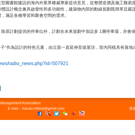
大型圖書館建設的海內外業界權威專家提供意見，
從整體造價及施工難易
整體設計概念兼具啟發性和多功能性，
建築物內部的動線規劃既簡單且嚴
間，滿足各種學習和聚會空間的需求。
見，除原計劃提供的停車位外，計劃在未來規劃中加設多 1層停車場，亦會
“格子”作為設計的特色元素，
由立面一直延伸至坡屋頂，室內同樣具有落地式高
ews/
radio_news.php?id=507921
n Management Association
E-mail：macau.mlima@gmail.com
技