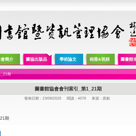
本會簡介
圖協出版品
學術論文
相冊&視頻
圖書館
_21期
圖書館協會會刊索引_第1_21期
發佈日期：23/09/2020
閱讀：4076
來源：原創
21期