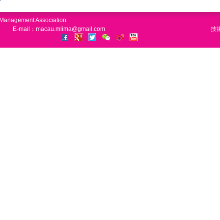
n Management Association
E-mail：macau.mlima@gmail.com
技