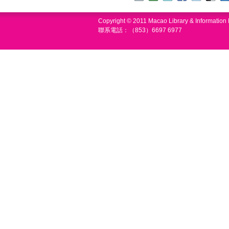
Copyright © 2011 Macao Library & Informatio
聯系電話：（853）6697 6977