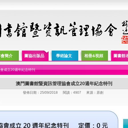
本會簡介
圖協出版品
學術論文
相冊&視頻
圖書館
會成立20週年紀念特刊
澳門圖書館暨資訊管理協會成立20週年紀念特刊
發佈日期：25/09/2018
閱讀：4907
來源：原創
刊