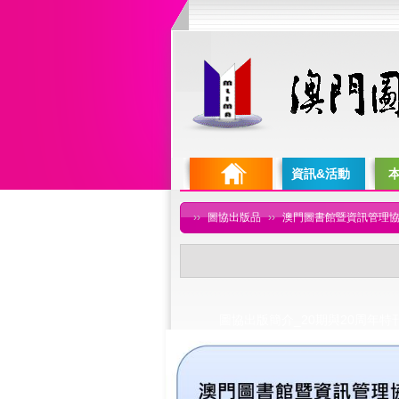
資訊&活動
››
圖協出版品
››
澳門圖書館暨資訊管理協
圖協出版簡介_20期與20周年特