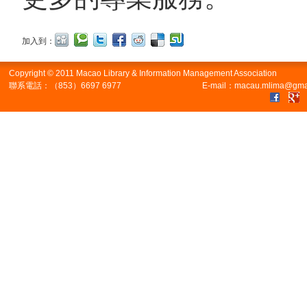
加入到：
Copyright © 2011 Macao Library & Information Management Association
聯系電話：（853）6697 6977
E-mail：macau.mlima@gma