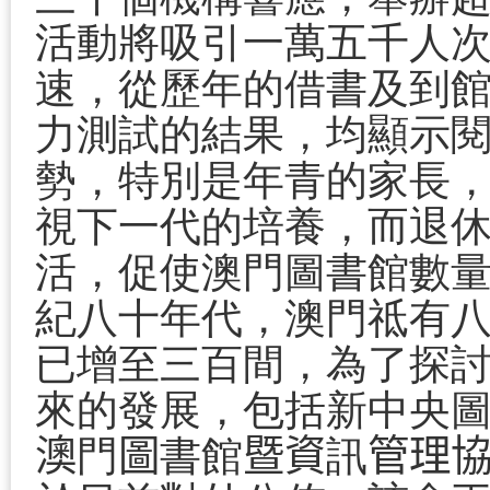
活動將吸引一萬五千人
速，從歷年的借書及到
力測試的結果，均顯示
勢，特別是年青的家長
視下一代的培養，而退
活，促使澳門圖書館數
紀八十年代，澳門祗有
已增至三百間，為了探
來的發展，包括新中央
澳
門
圖
書館
暨資
訊
管理