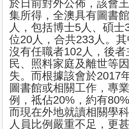
於日前對外公佈，該會
集所得，全澳具有圖書
人，包括博士
5
人、碩士
位
20
人，合共
233
人。其
沒有任職者
102
人，後者
民、照料家庭及離世等
失。而根據該會於
2017
圖書館或相關工作，專
例，祗佔
20%
，約有
80
而現在外地就讀相關學
人員比例嚴重不足，更