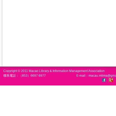
Copyright © 2011 Macao Library & Information Management Association
聯系電話：（853）6697 6977
E-mail：macau.mlima@gma