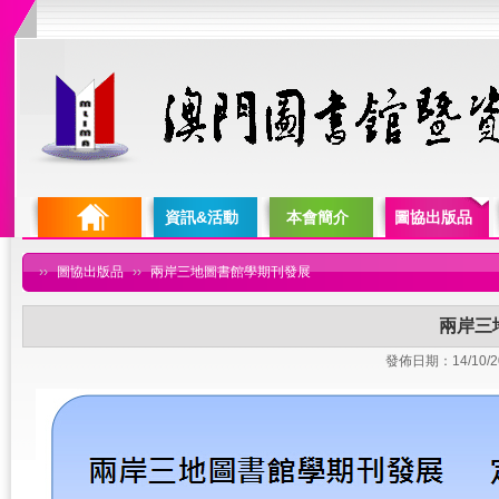
資訊&活動
本會簡介
圖協出版品
››
圖協出版品
››
兩岸三地圖書館學期刊發展
兩岸三
發佈日期：14/10/2