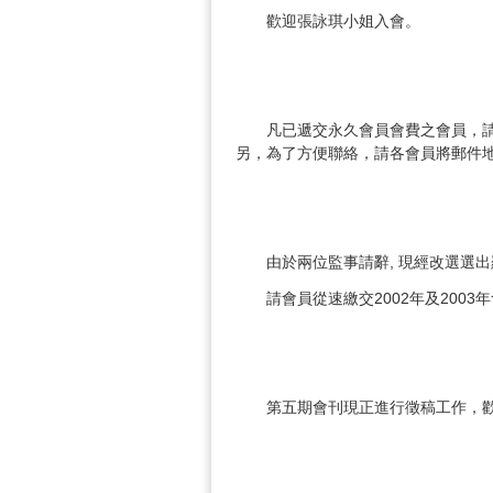
歡迎張詠琪小姐入會。
凡已遞交永久會員會費之會員，
另，為了方便聯絡，請各會員將郵件地址
由於兩位監事請辭, 現經改選選
請會員從速繳交2002年及2003
第五期會刊現正進行徵稿工作，歡迎各