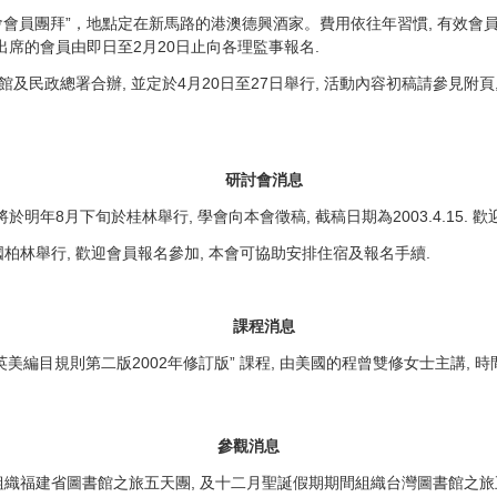
會會員團拜”，地點定在新馬路的港澳德興酒家。費用依往年習慣, 有效會員餐費
意出席的會員由即日至2月20日止向各理監事報名.
館及民政總署合辦, 並定於4月20日至27日舉行, 活動內容初稿請參見附
研討會消息
於明年8月下旬於桂林舉行, 學會向本會徵稿, 截稿日期為2003.4.15.
德國柏林舉行, 歡迎會員報名參加, 本會可協助安排住宿及報名手續.
課程消息
英美編目規則第二版2002年修訂版” 課程, 由美國的程曾雙修女士主講, 時
參觀消息
織福建省圖書館之旅五天團, 及十二月聖誕假期期間組織台灣圖書館之旅五天