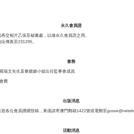
永久會員證
請再交相片乙張至秘書處，以做永久會員證之用。
傳真至231295。
會務
出羅瑞文先生及黎嫦媚小姐出任監事會成員.
年會費
出版消息
位會員踴躍投稿，來函請寄澳門郵箱1422號或電郵至gosse@netelis
活動消息