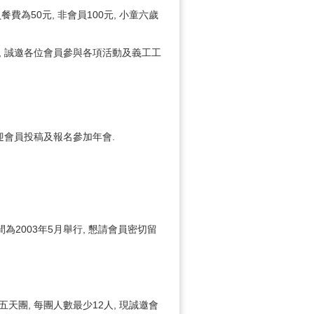
為50元, 非會員100元, 小童六歲
頁, 誠邀各位會員參與各項活動及義工工
 歡迎會員投稿及報名參加年會.
間為2003年5月舉行, 懇請會員密切留
團, 每團人數最少12人, 現誠邀會