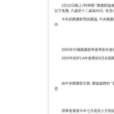
2月22日晚上7時舉辦 “圖書館協
以下免費, 六歲至十二歲為50元. 有
今年的圖書館周由圖協, 中央圖書
作.
2003年中國圖書館學會學術年會將
2003年的IFLA年會將於8月在
由中央圖書館主辦, 圖協協辦的 “
意
理事會通過今年七月底至八月初組