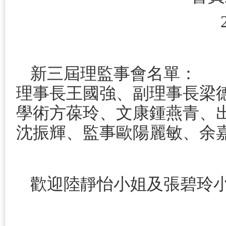
新三屆理監事會名單：
理事長王國強、副理事長梁
學術方葆玲、文康鍾燕青、
沈振輝、監事歐陽麗敏、余嘉
歡迎陸靜怡小姐及張碧玲