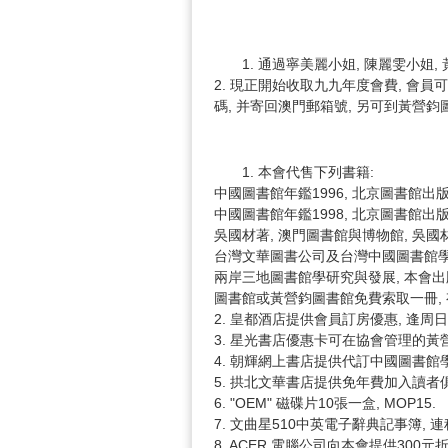
1. 通過寧美麗小姐, 陳麗雯小姐,
2. 現正開始收取九九年度會費, 會員可
碼, 并寄回澳門郵箱號, 另可到黃營
1. 本會代售下列書籍:
中國圖書館年鑑1996, 北京圖書館出版,
中國圖書館年鑑1998, 北京圖書館出版,
吳國材著, 澳門圖書館與博物館, 吳國材
台灣文華圖書公司及台灣中國圖書館學
兩岸三地圖書館學研究與發展, 本會出版,
圖書館或黃營鈞圖書館免費索取一冊, 有
2. 皇都酒店提供會員訂房優惠, 逢周日
3. 星光書店優惠卡可在協會管理的黃
4. 朝輝網上書店提供代訂中國圖書館學
5. 拱北文華書店提供免年費加入讀者
6. "OEM" 磁碟片10張一盒, MOP15.
7. 文曲星510中英電子辭典記事簿, 
8. ACER 電腦公司向本會提供300