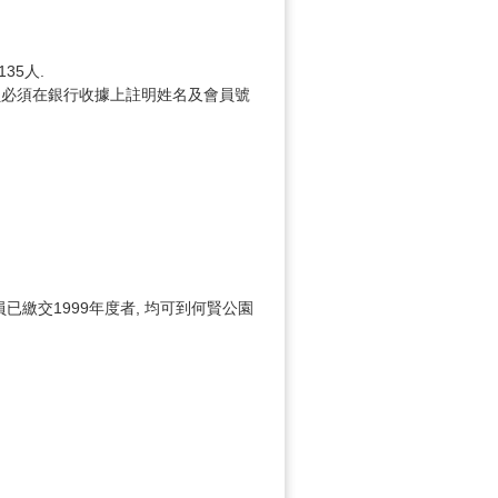
35人.
, 會員必須在銀行收據上註明姓名及會員號
員已繳交1999年度者, 均可到何賢公園