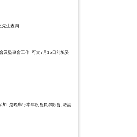
王先生查詢.
事會及監事會工作, 可於7月15日前填妥
參加. 是晚舉行本年度會員聯歡會, 敦請