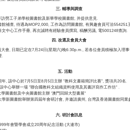
三. 輔導與調查
日拜訪勞工子弟學校圖書館及新華學校圖書館, 并提供意見.
補查, 待遇為MOP2,000, 工作為訪問圖書館, 有興趣會員可洽554251
中心工作手冊, 再次誠聘有經驗會員撰寫, 稿酬另議, 電5001248查詢.
四. 改選及會員大會
, 日期已定在7月24日(星期六)晚6:30p.m., 若各位會員積極加入理
.
五. 活動
年, 該中心於7月5日至8月5日主辦 "教科文書籍簡評比賽", 獎項共20名.
30在該中心舉辦一場 "聯合國教科文組織資料使用及其書評寫作工作坊" .
門大學圖書館及中央圖書館主辦 '澳門回歸大型書展"
假澳門大學新圖書館舉辦第四屆年會研討會, 并邀請廣州, 台灣及香港圖書館同業
六. 研討會訊息
學會1999年會暨學會成立20周年紀念活動 (大連市)