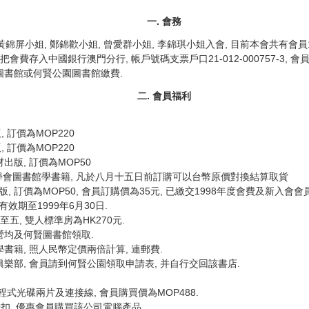
一. 會務
 黃錦屏小姐, 鄭錦歡小姐, 曾愛群小姐, 李錦琪小姐入會, 目前本會共有會員1
把會費存入中國銀行澳門分行, 帳戶號碼支票戶口21-012-000757-3
鈞圖書館或何賢公園圖書館繳費.
二. 會員福利
 訂價為MOP220
 訂價為MOP220
出版, 訂價為MOP50
會圖書館學書籍, 凡於八月十五日前訂購可以台幣原價對換結算取貨
 訂價為MOP50, 會員訂購價為35元, 已繳交1998年度會費及新入會會
效期至1999年6月30日.
至五, 雙人標準房為HK270元.
營均及何賢圖書館領取.
書籍, 照人民幣定價兩倍計算, 連郵費.
俱樂部, 會員請到何賢公園領取申請表, 并自行交回該書店.
連程式光碟兩片及連接線, 會員購買價為MOP488.
元折扣, 優惠會員購買該公司電腦產品.