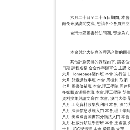
六月二十日至二十五日期間, 本
館長來澳訪問交流, 懇請各位會員抽空參
台灣地區圖書館訪問團, 暫定為八
本會與北大信息管理系合辦的圖書
其他計劃安排的課程如下, 請各位
日期 課程名稱 合合作舉辦單位 主講 
六月 Homepage製作班 本會 冼行健 1
六月 兒童講故事班 本會 周樹利 取消
七月 圖書修補班 本會,理工學院 周建興
多媒體資源操作班 本會,理工學院 胡
資料搜集與論文寫作 本會, 澳門大學 
八月 工商資料收集與利用 本會, 澳
八月 法律信息系統入門 本會,理工學院
八月 美國國會圖書館分類法入門 本會 
九月 杜威分類法學習班 本會 王國強 
十月 UDC學習班 本會 勞建業 未定