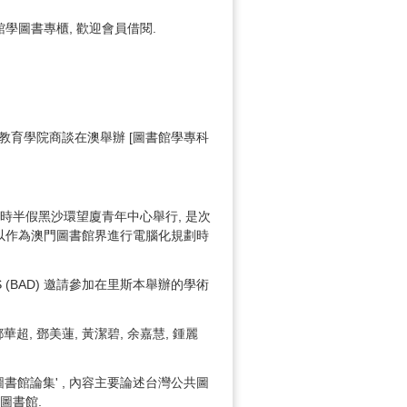
學圖書專櫃, 歡迎會員借閱.
教育學院商談在澳舉辦 [圖書館學專科
午2時半假黑沙環望廈青年中心舉行, 是次
 以作為澳門圖書館界進行電腦化規劃時
ISTAS (BAD) 邀請參加在里斯本舉辦的學術
, 鄧美蓮, 黃潔碧, 余嘉慧, 鍾麗
館論集' , 內容主要論述台灣公共圖
圖書館.