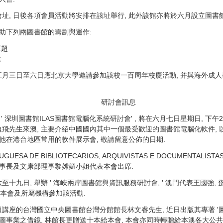
址, 日後各項會員活動將安排在該址舉行, 此外該館亦將於六月設立圖書館
協助下列兩圖書館的籌劃與運作:
華超
健
月三日至六日應北京大學邀請參加該校一百周年校慶活動, 并與海外成人
研討會訊息
' 深圳圖書館ILAS圖書館電腦化系統研討會' , 將在六月七日星期日, 下
飛先生來澳, 主要介紹中國國內其中一個最受歡迎的圖書館電腦化軟件,
他在港台地區常用的軟件展示會, 敬請留意公佈的日期.
UESA DE BIBLIOTECARIOS, ARQUIVISTAS E DOCUMENTAL
理事長及文康部理事黎嫦媚小姐代表本會出席.
九日, 舉辦 ' 海峽兩岸圖書館與資訊服務研討會, ' 澳門代表王國強, 鄧華超
代表本會及所屬機構參加該活動.
座的台灣國立中央圖書館台灣分館館長林文睿先生, 近日出版其專著 '圖書
圖事業之借鏡, 林館長更贈送十本給本會, 本會亦同時轉贈給本澳各大公共