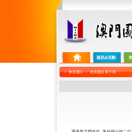
資訊&活動
››
會員通訊
››
會員通訊 第 5 期
通過黃北標先生, 朱好德小姐二位