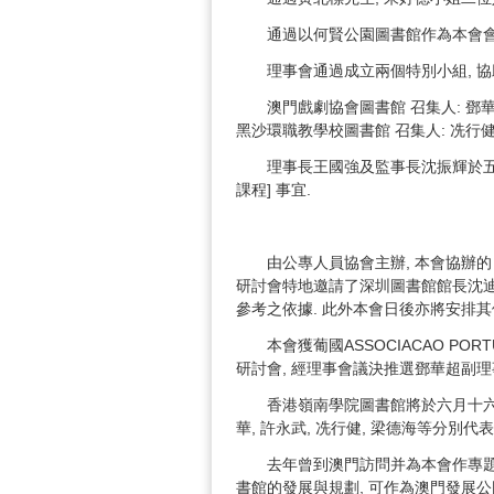
通過以何賢公園圖書館作為本會會
理事會通過成立兩個特別小組, 
澳門戲劇協會圖書館 召集人: 鄧
黑沙環職教學校圖書館 召集人: 冼行
理事長王國強及監事長沈振輝於五
課程] 事宜.
由公專人員協會主辦, 本會協辦的 
研討會特地邀請了深圳圖書館館長沈迪
參考之依據. 此外本會日後亦將安排其
本會獲葡國ASSOCIACAO PORTUG
研討會, 經理事會議決推選鄧華超副
香港嶺南學院圖書館將於六月十六至十
華, 許永武, 冼行健, 梁德海等分別
去年曾到澳門訪問并為本會作專題講
書館的發展與規劃, 可作為澳門發展公