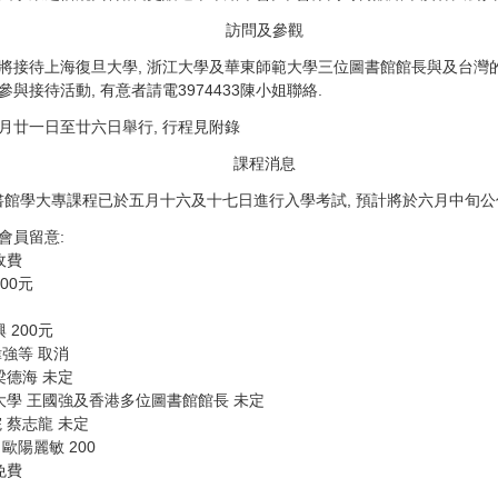
訪問及參觀
會將接待上海復旦大學, 浙江大學及華東師範大學三位圖書館館長與及台
與接待活動, 有意者請電3974433陳小姐聯絡.
月廿一日至廿六日舉行, 行程見附錄
課程消息
館學大專課程已於五月十六及十七日進行入學考試, 預計將於六月中旬公
會員留意:
收費
00元
 200元
偉強等 取消
梁德海 未定
門大學 王國強及香港多位圖書館館長 未定
 蔡志龍 未定
歐陽麗敏 200
免費