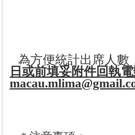
為方便統計出席人數
日或前填妥附件回執電
macau.mlima@gmail.c