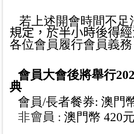
若上述開會時間不足
規定，於半小時後得經
各位會員履行會員義務
會員大會後將舉行
20
典
會員
/
長者餐券
:
澳門
非
會員
:
澳門幣
420