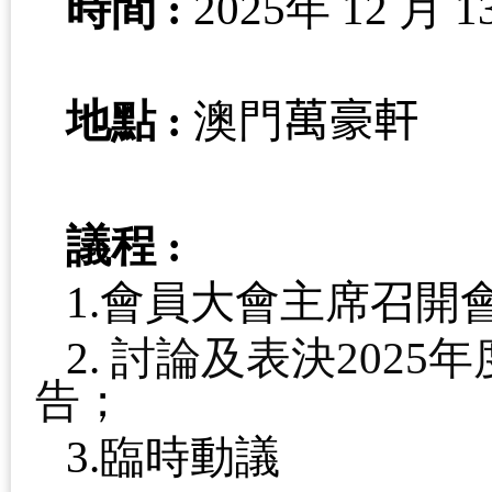
時間
:
2025
年
12
月
1
地點
:
澳門
萬豪軒
議程
:
1.
會員大會主席召開
2.
討論及表決
2025
年
告
；
3.
臨時動議