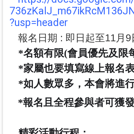
736zKalJ_m67ikRcM136J
?usp=header
報名日期 : 即日起至11月
*
名額有限(
會員優先
及
限
*
家屬也要填寫線上報名
*如人數眾多，本會將進行
*
報名且全程參與者可獲
精彩活動行程