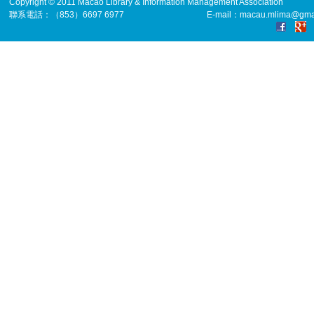
Copyright © 2011 Macao Library & Information Management Association
聯系電話：（853）6697 6977
E-mail：macau.mlima@gma