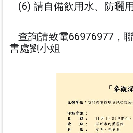
(6) 請自備飲用水、防
查詢請致電6697697
書處劉小姐