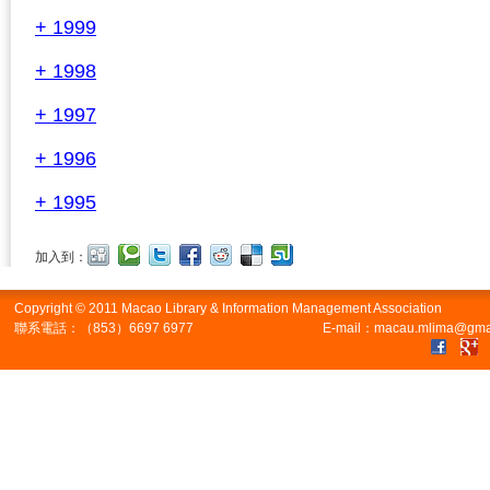
+ 1999
+ 1998
+ 1997
+ 1996
+ 1995
加入到：
Copyright © 2011 Macao Library & Information Management Association
聯系電話：（853）6697 6977
E-mail：macau.mlima@gma