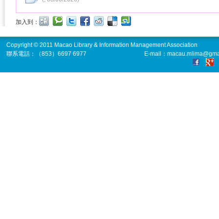
加入到：
Copyright © 2011 Macao Library & Information Management Association
聯系電話：（853）6697 6977
E-mail：macau.mlima@gma