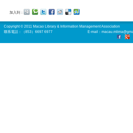
加入到：
Copyright © 2011 Macao Library & Information Management Association
聯系電話：（853）6697 6977
E-mail：macau.mlima@gma