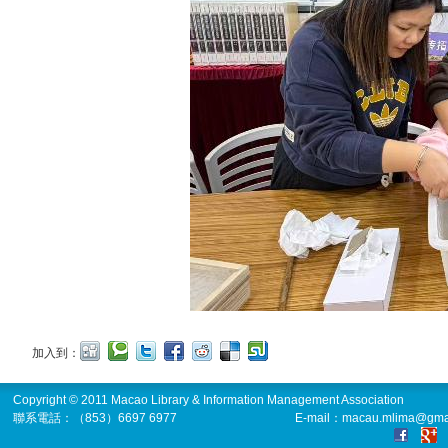
加入到：
Copyright © 2011 Macao Library & Information Management Association
聯系電話：（853）6697 6977
E-mail：macau.mlima@gma