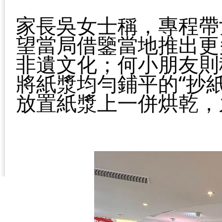
家長吳女士稱，專程帶
望當局借鑒當地推出更
非遺文化；何小朋友則
將紙漿均勻鋪平的“抄
放置紙漿上一併烘乾，