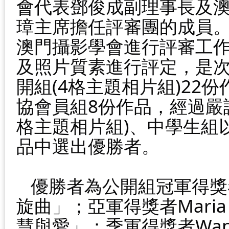
會代表鄧俊成副理事長及
璋主席擔任評審團的成員。評
澳門攝影學會進行評審工
及照片質素進行評定，是次
開組(4格主題相片組)22
協會員組8份作品，經過嚴
格主題相片組)、中學生組
品中選出優勝者。
優勝者為公開組冠軍得獎
旋曲」；亞軍得獎者Maria Fe
慧與愛」；季軍得獎者Wang