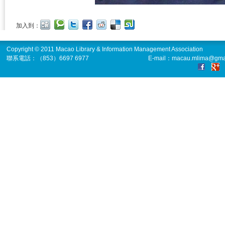
加入到：
Copyright © 2011 Macao Library & Information Management Association
聯系電話：（853）6697 6977
E-mail：macau.mlima@gma