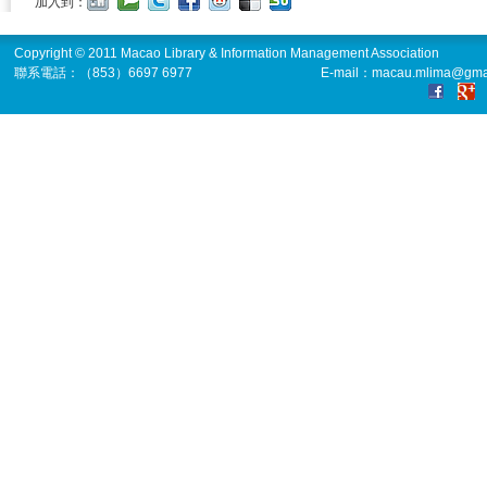
加入到：
Copyright © 2011 Macao Library & Information Management Association
聯系電話：（853）6697 6977
E-mail：macau.mlima@gma