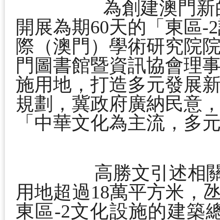
為創建澳門新的宜
開展為期
60
天的「東區
-2
際（澳門）學術研究院
門圖書館暨資訊協會理
施用地，打造多元發展
規劃，冀政府廣納民意
「中華文化為主流，多
高勝文引述相關資
用地超過
18
萬平方米，
東區
-2
文化設施的建築