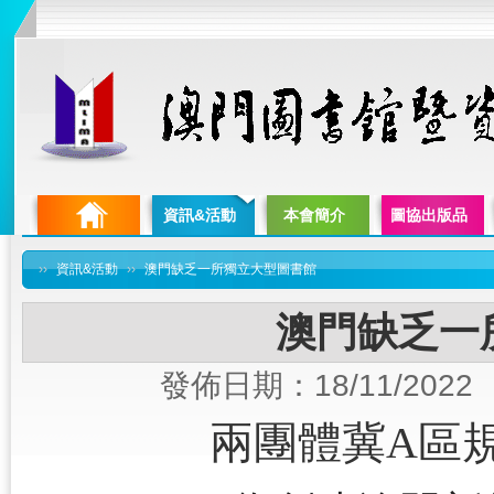
資訊&活動
本會簡介
圖協出版品
››
資訊&活動
››
澳門缺乏一所獨立大型圖書館
澳門缺乏一
發佈日期：18/11/2022
兩團體冀
A
區