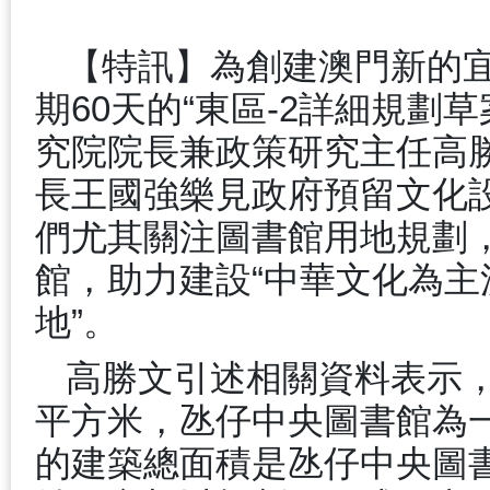
【特訊】為創建澳門新的
期
60
天的
“
東區
-2
詳細規劃草
究院院長兼政策研究主任高
長王國強樂見政府預留文化
們尤其關注圖書館用地規劃
館，助力建設
“
中華文化為主
地
”
。
高勝文引述相關資料表示
平方米，氹仔中央圖書館為
的建築總面積是氹仔中央圖