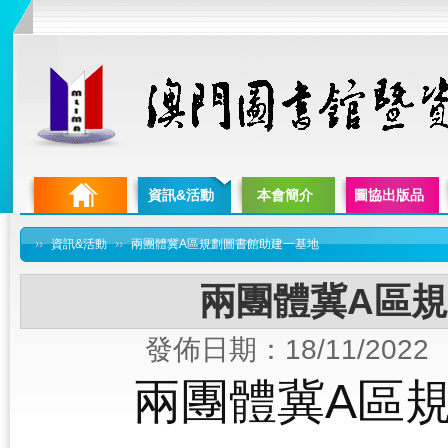
資訊&活動
本會簡介
圖協出版品
››
資訊&活動
››
兩團體冀A區規劃圖書館助建一基地
兩團體冀A區
發佈日期：18/11/2022
兩團體冀
A
區