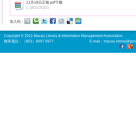
11月18日正報.pdf
下載
(, 18/11/2022)
加入到：
Copyright © 2011 Macao Library & Information Management Association
聯系電話：（853）6697 6977
E-mail：macau.mlima@gma