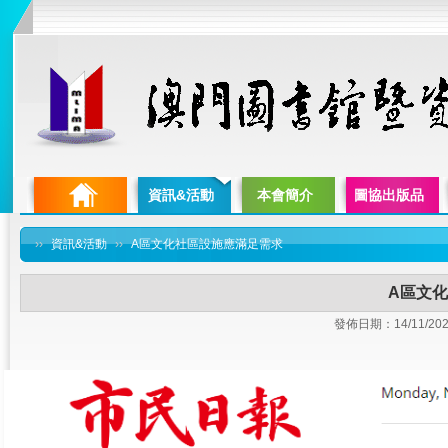
資訊&活動
本會簡介
圖協出版品
››
資訊&活動
››
A區文化社區設施應滿足需求
A區文
發佈日期：14/11/202