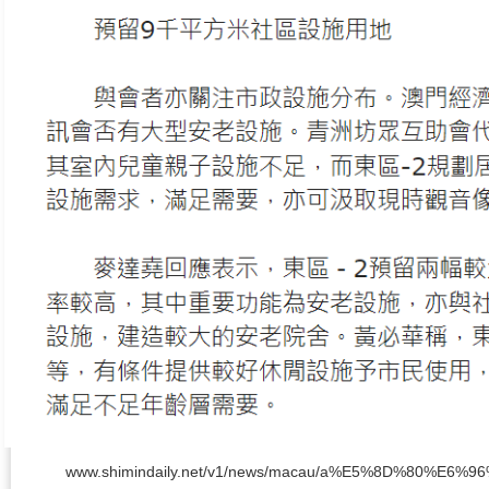
www.shimindaily.net/v1/news/macau/a%E5%8D%8