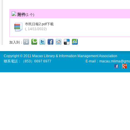
附件
(
1
个)
巿民日報2.pdf
下載
(, 14/11/2022)
加入到：
Copyright © 2011 Macao Library & Information Management Association
聯系電話：（853）6697 6977
E-mail：macau.mlima@gma