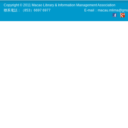
Copyright © 2011 Macao Library & Information Management Association
聯系電話：（853）6697 6977
E-mail：macau.mlima@gma