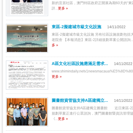
新的宜居社區，澳門特區政府正開展為期60天的“東區
詳...
更多 »
東區-2擬建城市級文化設施
14/11/2022
東區-2擬建城市級文化設施 另有社區設施規劃包括
老院舍 【本報消息】東區-2詳細規劃草案公開諮詢..
多 »
A區文化社區設施應滿足需求...
14/11/2022
www.shimindaily.netv1newsmacaua%E5%
更多 »
圖書館資管協支持A區建獨立...
14/11/2022
圖書館資管協支持A區建獨立圖書館 近日東區-2
規劃草案正進行公眾諮詢，澳門圖書館暨資訊管理
《...
更多 »