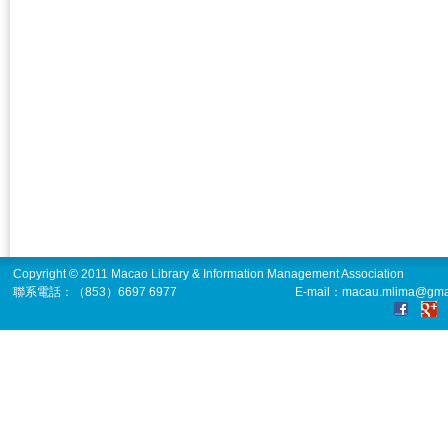
Copyright © 2011 Macao Library & Information Management Association
聯系電話：（853）6697 6977
E-mail：macau.mlima@gma